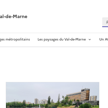
Val-de-Marne
Re
ges métropolitains
Les paysages du Val-de-Marne
Un At