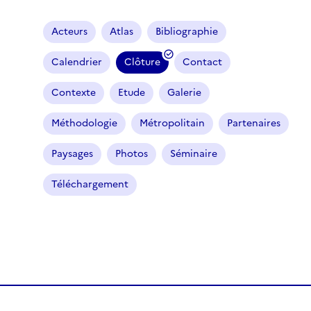
Acteurs
Atlas
Bibliographie
Calendrier
Clôture
Contact
(
f
Contexte
Etude
Galerie
i
l
Méthodologie
Métropolitain
Partenaires
t
r
Paysages
Photos
Séminaire
e
Téléchargement
s
é
l
e
c
t
i
o