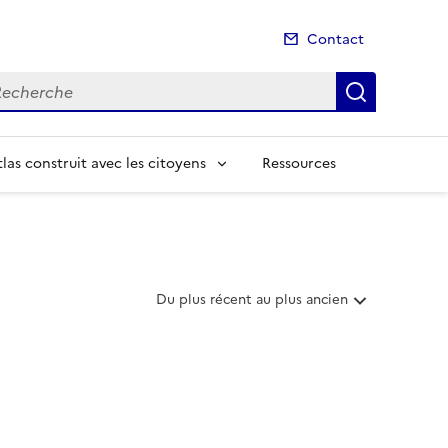
Contact
cherche
Recherch
las construit avec les citoyens
Ressources
T
Du plus récent au plus ancien
r
i
e
r
l
e
s